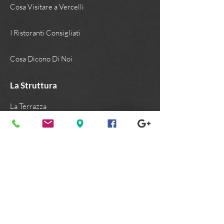
Cosa Visitare a Vercelli
I Ristoranti Consigliati
Cosa Dicono Di Noi
La Struttura
La Terrazza
La Sala Colazione
Le Camere
I Bagni