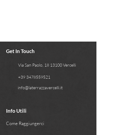
Get In Touch
Via San Paolo, 18 13100 Vercelli
+39 3478559521
info@laterrazzavercelli.it
Info Utili
Come Raggiungerci