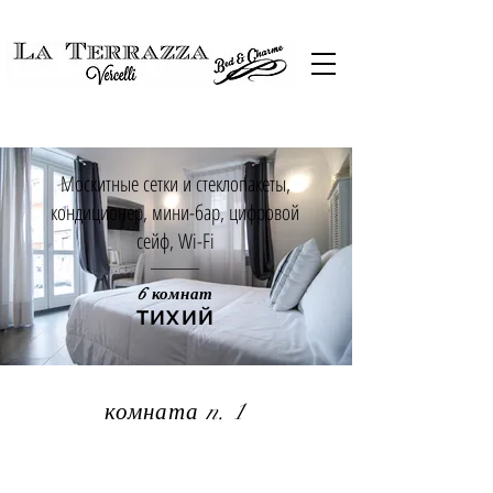
Москитные сетки и стеклопакеты,
кондиционер, мини-бар, цифровой
сейф, Wi-Fi
6 комнат
ТИХИЙ
комната n. 1